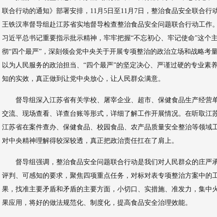
联合行动的通知》部署安排，11月5日至11月7日，整治食品安全联合
王铁汉率督导组赴江苏省实地督导检查整治食品安全问题联合行动工作
习近平总书记重要指示批示精神，牢牢把握“不忘初心、牢记使命”这个主
彻“四个最严”，深刻领会党中央关于开展专项整治的政治立场和战略考
以为人民服务的政治担当、“四个最严”的坚定决心、严谨过硬的专业素
知的实效，真正做到让党中央放心，让人民群众满意。
督导组深入江苏省有关学校、屠宰企业、超市、保健食品生产经营
交流、现场查看、详查台账等形式，详细了解工作开展情况。在听取江
江苏省在案件查办、保健食品、校园食品、农产品质量安全整治等领域
对中央精神理解得较深较透，真正把政治责任扛在了肩上。
督导组强调，整治食品安全问题联合行动是我们对人民群众的庄严
评判、可感知的要求，聚焦四项重点任务，对标对表专项整治方案中的工
果，找准主要矛盾和矛盾的主要方面，小切口、实措施、准发力，集中
果应用，将好的做法规范化、制度化，提高食品安全治理效能。